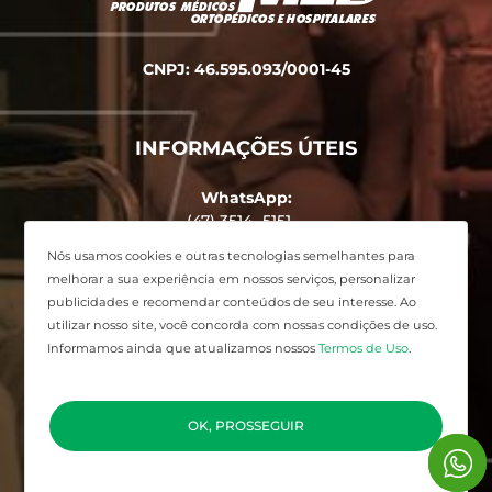
CNPJ: 46.595.093/0001-45
INFORMAÇÕES ÚTEIS
WhatsApp:
(47) 3514 -5151
Endereço:
Nós usamos cookies e outras tecnologias semelhantes para
Avenida Alvin Bauer, 455 - Centro,
melhorar a sua experiência em nossos serviços, personalizar
Balneário Camboriú - SC
publicidades e recomendar conteúdos de seu interesse. Ao
utilizar nosso site, você concorda com nossas condições de uso.
Informamos ainda que atualizamos nossos
Termos de Uso
.
Desenvolvido por
Elo Ideias
OK, PROSSEGUIR