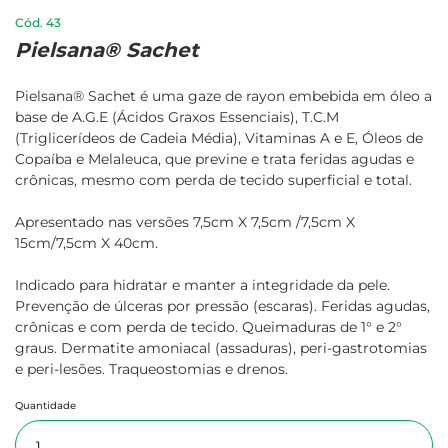
43
Pielsana® Sachet
Pielsana® Sachet é uma gaze de rayon embebida em óleo a
base de A.G.E (Ácidos Graxos Essenciais), T.C.M
(Triglicerídeos de Cadeia Média), Vitaminas A e E, Óleos de
Copaíba e Melaleuca, que previne e trata feridas agudas e
crônicas, mesmo com perda de tecido superficial e total.
Apresentado nas versões 7,5cm X 7,5cm /7,5cm X
15cm/7,5cm X 40cm.
Indicado para hidratar e manter a integridade da pele.
Prevenção de úlceras por pressão (escaras). Feridas agudas,
crônicas e com perda de tecido. Queimaduras de 1° e 2°
graus. Dermatite amoniacal (assaduras), peri-gastrotomias
e peri-lesões. Traqueostomias e drenos.
Quantidade