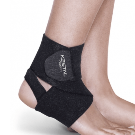
Travesseiros
T
Termômetros
F