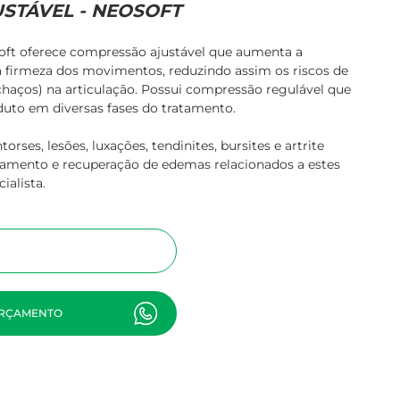
STÁVEL - NEOSOFT
Luvas de Proteção
Tórax e Abdômen
Solar
Soft oferece compressão ajustável que aumenta a
 a firmeza dos movimentos, reduzindo assim os riscos de
Máscara Mentoniana
chaços) na articulação. Possui compressão regulável que
Modeladores
oduto em diversas fases do tratamento.
Placas Semi-Rígida
rses, lesões, luxações, tendinites, bursites e artrite
amento e recuperação de edemas relacionados a estes
Sutiãs
ialista.
ORÇAMENTO