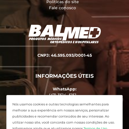
Políticas do site
Fale conosco
CNPJ: 46.595.093/0001-45
INFORMAÇÕES ÚTEIS
WhatsApp:
(47) 3514 -5151
Endereço:
Nós usamos cookies e outras tecnologias semelhantes para
Avenida Alvin Bauer, 455 - Centro,
melhorar a sua experiência em nossos serviços, personalizar
Balneário Camboriú - SC
publicidades e recomendar conteúdos de seu interesse. Ao
utilizar nosso site, você concorda com nossas condições de uso.
Informamos ainda que atualizamos nossos
Termos de Uso
.