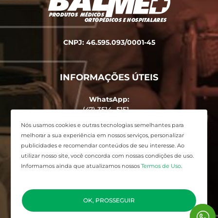
CNPJ: 46.595.093/0001-45
INFORMAÇÕES ÚTEIS
WhatsApp:
(47) 3514 -5151
Endereço:
Nós usamos cookies e outras tecnologias semelhantes para
Avenida Alvin Bauer, 455 - Centro,
melhorar a sua experiência em nossos serviços, personalizar
Balneário Camboriú - SC
publicidades e recomendar conteúdos de seu interesse. Ao
utilizar nosso site, você concorda com nossas condições de uso.
Informamos ainda que atualizamos nossos
Termos de Uso
.
Desenvolvido por
Elo Ideias
OK, PROSSEGUIR