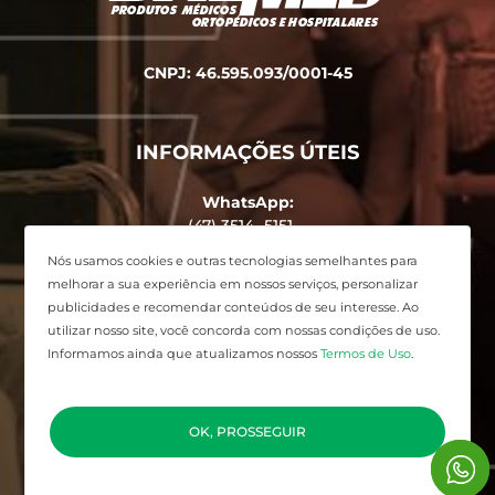
CNPJ: 46.595.093/0001-45
INFORMAÇÕES ÚTEIS
WhatsApp:
(47) 3514 -5151
Endereço:
Nós usamos cookies e outras tecnologias semelhantes para
Avenida Alvin Bauer, 455 - Centro,
melhorar a sua experiência em nossos serviços, personalizar
Balneário Camboriú - SC
publicidades e recomendar conteúdos de seu interesse. Ao
utilizar nosso site, você concorda com nossas condições de uso.
Informamos ainda que atualizamos nossos
Termos de Uso
.
Desenvolvido por
Elo Ideias
OK, PROSSEGUIR