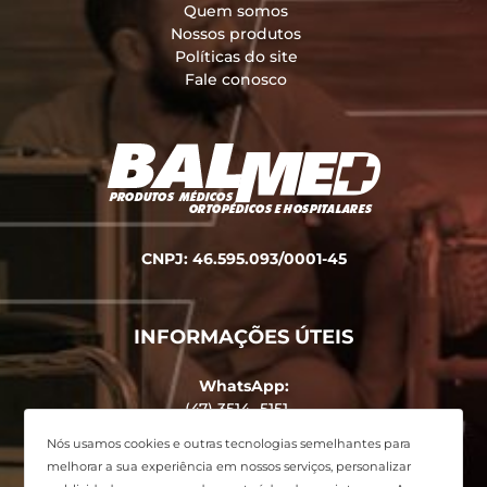
Quem somos
Nossos produtos
Políticas do site
Fale conosco
CNPJ: 46.595.093/0001-45
INFORMAÇÕES ÚTEIS
WhatsApp:
(47) 3514 -5151
Endereço:
Nós usamos cookies e outras tecnologias semelhantes para
Avenida Alvin Bauer, 455 - Centro,
melhorar a sua experiência em nossos serviços, personalizar
Balneário Camboriú - SC